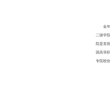
金
二级学
院是首
国高等
专院校