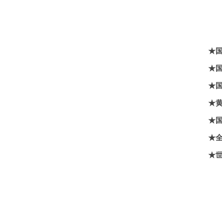
★
★
★
★
★
★
★