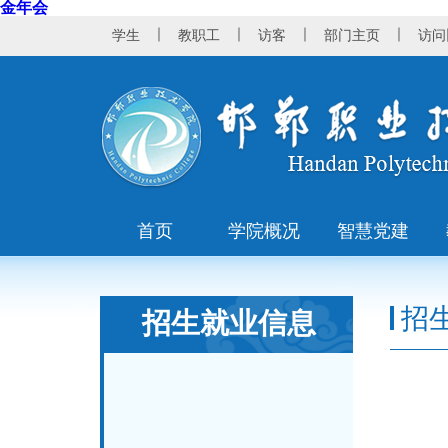
金年会
｜
｜
｜
｜
学生
教职工
访客
部门主页
访问
首页
学院概况
智慧党建
招
招生就业信息