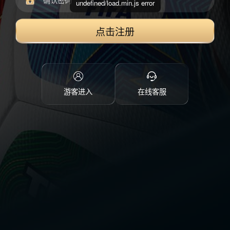
undefined/load.min.js error
点击注册
游客进入
在线客服